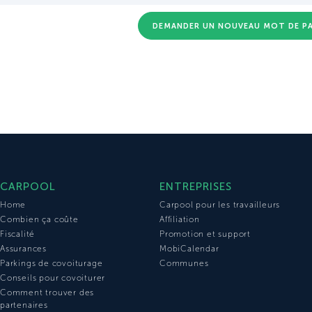
DEMANDER UN NOUVEAU MOT DE P
CARPOOL
ENTREPRISES
Home
Carpool pour les travailleurs
Combien ça coûte
Affiliation
Fiscalité
Promotion et support
Assurances
MobiCalendar
Parkings de covoiturage
Communes
Conseils pour covoiturer
Comment trouver des
partenaires