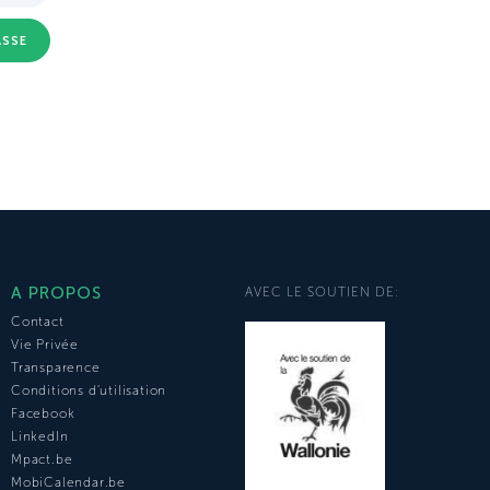
ASSE
A PROPOS
AVEC LE SOUTIEN DE:
Contact
Vie Privée
Transparence
Conditions d'utilisation
Facebook
LinkedIn
Mpact.be
MobiCalendar.be